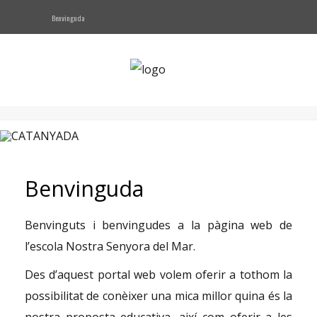
Benvinguda
NOTICIES
PRESENTACIO
Oferta Educativa
Serveis
CLICKEDU
Benvinguda
Contacte
Benvinguts i benvingudes a la pàgina web de
l’escola Nostra Senyora del Mar.
AFA
Des d’aquest portal web volem oferir a tothom la
possibilitat de conèixer una mica millor quina és la